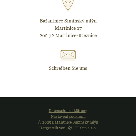
Bažantnice Simínský mlýn
Martinice 17
262 72 Martinice-Březnice
Schreiben Sie uns
Datenschutzerklärung
Nastavení soukromí
© 2025 Bažantnice Simínský mlýn
Hergestellt von
FT Sun s.r.o.