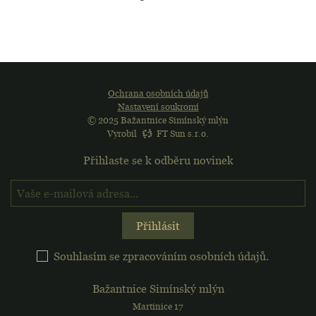
Ochrana osobních údajů
Nastavení soukromí
© 2025 Bažantnice Simínský mlýn
Vyrobil
FT Sun s.r.o.
Přihlaste se k odběru novinek
Přihlaste se k odběru no
Přihlásit
Souhlasím se zpracováním osobních údajů.
Bažantnice Simínský mlýn
Martinice 17