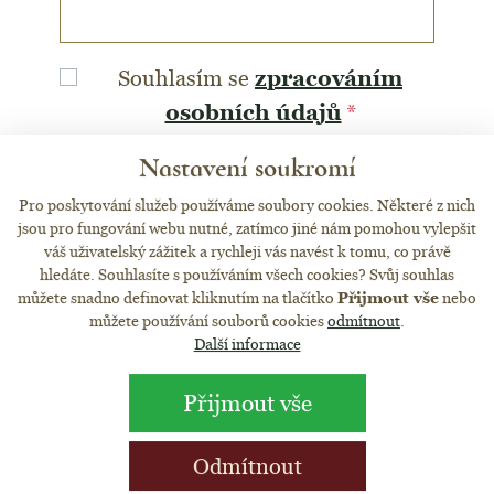
zpracováním
Souhlasím se
osobních údajů
*
Nastavení soukromí
Pro poskytování služeb používáme soubory cookies. Některé z nich
jsou pro fungování webu nutné, zatímco jiné nám pomohou vylepšit
váš uživatelský zážitek a rychleji vás navést k tomu, co právě
*
Povinné položky.
hledáte. Souhlasíte s používáním všech cookies? Svůj souhlas
můžete snadno definovat kliknutím na tlačítko
Přijmout vše
nebo
můžete používání souborů cookies
odmítnout
.
Odeslat
Další informace
Přijmout vše
Odmítnout